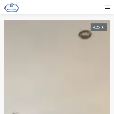
4.25
★